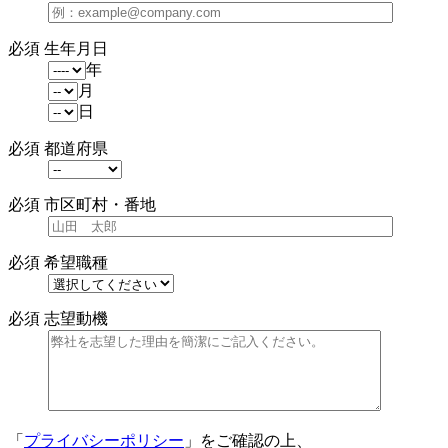
必須
生年月日
年
月
日
必須
都道府県
必須
市区町村・番地
必須
希望職種
必須
志望動機
「
プライバシーポリシー
」をご確認の上、