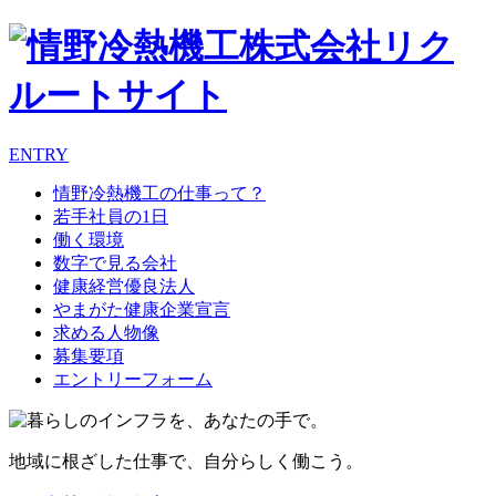
ENTRY
情野冷熱機工の仕事って？
若手社員の1日
働く環境
数字で見る会社
健康経営優良法人
やまがた健康企業宣言
求める人物像
募集要項
エントリーフォーム
地域に根ざした仕事で、自分らしく働こう。